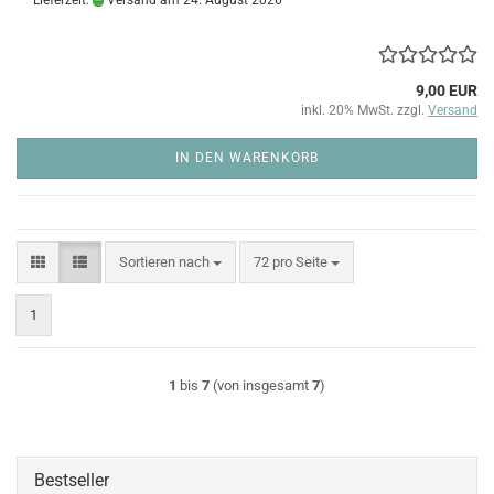
Lieferzeit:
Versand am 24. August 2026
9,00 EUR
inkl. 20% MwSt. zzgl.
Versand
IN DEN WARENKORB
Sortieren nach
pro Seite
Sortieren nach
72 pro Seite
1
1
bis
7
(von insgesamt
7
)
Bestseller