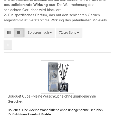
neutralisierende
Wirkung
aus: Die Wahrnehmung des
schlechten Geruches wird blockiert.
2- Ein spezifisches Parfüm, das auf den schlechten Geruch
abgestimmt ist, verstärkt
die Wirkung des patentierten Moleküls.
Sortieren nach
pro Seite
Sortieren nach
72 pro Seite
1
Bouquet Cube »Meine Waschküche ohne unangenehme
Gerüche«
Bouquet Cube »Meine Waschküche ohne unangenehme Gerüche«
Duftrichtung Blumig & Pudrig