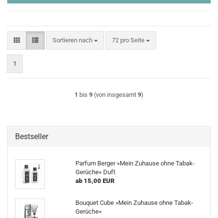
Sortieren nach
pro Seite
Sortieren nach
72 pro Seite
1
1
bis
9
(von insgesamt
9
)
Bestseller
Parfum Berger »Mein Zuhause ohne Tabak-
Gerüche« Duft
ab 15,00 EUR
Bouquet Cube »Mein Zuhause ohne Tabak-
Gerüche«