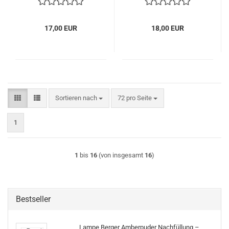
17,00 EUR
18,00 EUR
Sortieren nach
pro Seite
Sortieren nach
72 pro Seite
1
1
bis
16
(von insgesamt
16
)
Bestseller
Lampe Berger Amberpuder Nachfüllung –