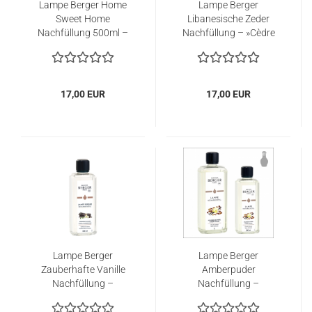
Lampe Berger Home
Lampe Berger
Sweet Home
Libanesische Zeder
Nachfüllung 500ml –
Nachfüllung – »Cèdre
»Home Sweet Home«
du Liban«
17,00 EUR
17,00 EUR
Lampe Berger
Lampe Berger
Zauberhafte Vanille
Amberpuder
Nachfüllung –
Nachfüllung –
»Splendeur Vanillée«
»Poussière d'Ambre«