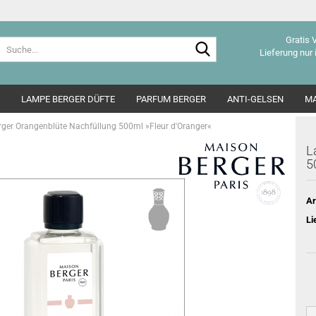
Gratis 
Suche...
Lieferung nur 
LAMPE BERGER DÜFTE
PARFUM BERGER
ANTI-GELSEN
MA
ger Orangenblüte Nachfüllung 500ml »Fleur d'Oranger«
L
5
Ar
Li