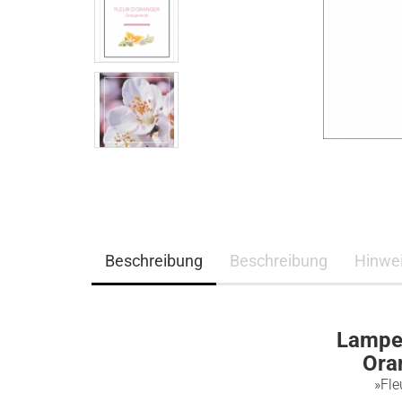
Beschreibung
Beschreibung
Hinwe
Lampe 
Ora
»Fle