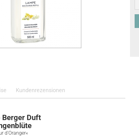
ise
Kundenrezensionen
Berger Duft
ngenblüte
ur d'Oranger«