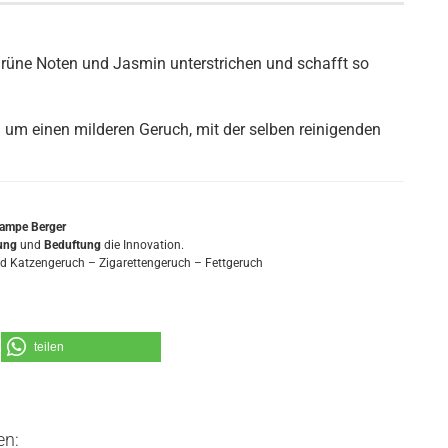
grüne Noten und Jasmin unterstrichen und schafft so
‹
um einen milderen Geruch, mit der selben reinigenden
ampe Berger
gung
und
Beduftung
die Innovation.
und Katzengeruch – Zigarettengeruch – Fettgeruch
teilen
en: