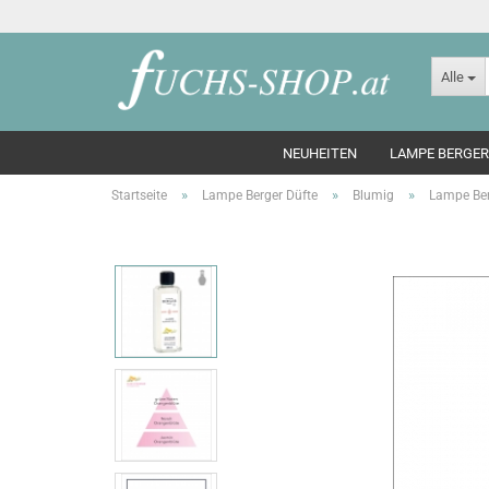
Alle
NEUHEITEN
LAMPE BERGER
»
»
»
Startseite
Lampe Berger Düfte
Blumig
Lampe Ber