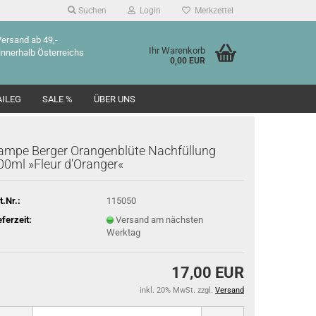
Suchen
Login
Merkzettel
Versand ab 49,-
Ihr Warenkorb
innerhalb Österreichs
0,00 EUR
ILEG
SALE %
ÜBER UNS
ampe Berger Orangenblüte Nachfüllung
00ml »Fleur d'Oranger«
t.Nr.:
115050
eferzeit:
Versand am nächsten
Werktag
17,00 EUR
inkl. 20% MwSt. zzgl.
Versand