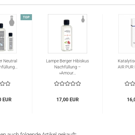
TOP
r Neutral
Lampe Berger Hibiskus
Katalytis
hfüllung...
Nachfüllung –
AIR PUR 
»Amour...
0 EUR
17,00 EUR
16,
ben auch folgende Artikel gekauft: