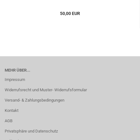
50,00 EUR
MEHR ÜBER...
Impressum
Widerrufsrecht und Muster- Widerrufsformular
Versand- & Zahlungsbedingungen
Kontakt
AGB
Privatsphäre und Datenschutz