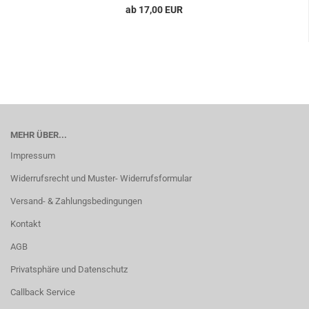
ab 17,00 EUR
MEHR ÜBER...
Impressum
Widerrufsrecht und Muster- Widerrufsformular
Versand- & Zahlungsbedingungen
Kontakt
AGB
Privatsphäre und Datenschutz
Callback Service