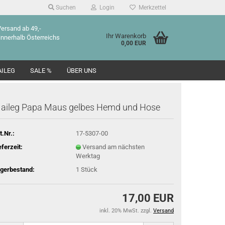
Suchen
Login
Merkzettel
Versand ab 49,-
Ihr Warenkorb
innerhalb Österreichs
0,00 EUR
ILEG
SALE %
ÜBER UNS
aileg Papa Maus gelbes Hemd und Hose
t.Nr.:
17-5307-00
eferzeit:
Versand am nächsten
Werktag
gerbestand:
1
Stück
17,00 EUR
inkl. 20% MwSt. zzgl.
Versand