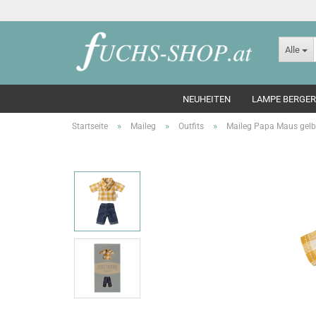
Alle
NEUHEITEN
LAMPE BERGER
»
»
»
Startseite
Maileg
Outfits
Maileg Papa Maus gel