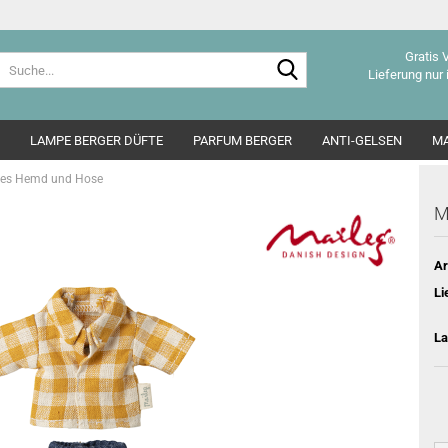
Gratis 
Suche...
Lieferung nur 
LAMPE BERGER DÜFTE
PARFUM BERGER
ANTI-GELSEN
MA
bes Hemd und Hose
M
Ar
Li
La